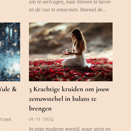
om te vertragen, naar binnen te keren
Dit is een
en de rust te omarmen. Hoewel de
aar een
donkere dagen soms zwaar kunnen
n
aanvoelen, dragen ze een stille, diepe
 om je
wijsheid in zich. Zoals Martin Luther
es te
King Jr. treffend zei: "Only when it is
dark enough, can you see the stars."
De...
Yule &
3 Krachtige kruiden om jouw
zenuwstelsel in balans te
brengen
01-11-2024
t een
,
In onze moderne wereld, waar stress en