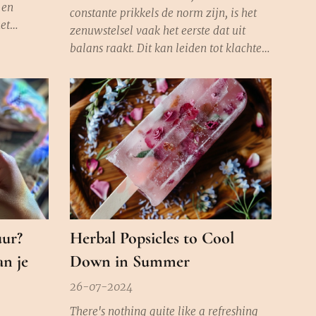
 en
constante prikkels de norm zijn, is het
et
zenuwstelsel vaak het eerste dat uit
an dat,
balans raakt. Dit kan leiden tot klachten
t licht
zoals slapeloosheid, angst,
n van Yule
vermoeidheid en zelfs chronische pijn.
avond van
Kruiden helpen om je zenuwstelsel meer
ch uit
in harmonie te brengen. Ze activeren
niet alleen het zelfhelende vermogen
van je...
uur?
Herbal Popsicles to Cool
an je
Down in Summer
26-07-2024
There's nothing quite like a refreshing