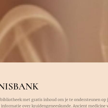
NISBANK
 bibliotheek met gratis inhoud om je te ondersteunen op j
 informatie over kruidengeneeskunde. Ancient medicine 