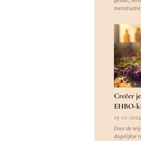
gevoel, verm
menstruaties
het tijd om
bekijken – 
progesteron
hormonen vo
menstruatiec
van vruchtb
huid...
Creëer j
EHBO-ki
19-12-2024
Door de wijs
dagelijkse r