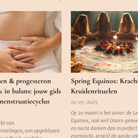
en & progesteron
Spring Equinox: Krach
k in balans: jouw gids
Kruidenrituelen
menstruatiecyclus
19-03-2025
Op 20 maart is het zover: de L
Equinox, ook wel Ostara geno
ebt van
en nacht dansen dan in perfect
sselingen, een opgeblazen
evenwicht, terwijl de aarde o