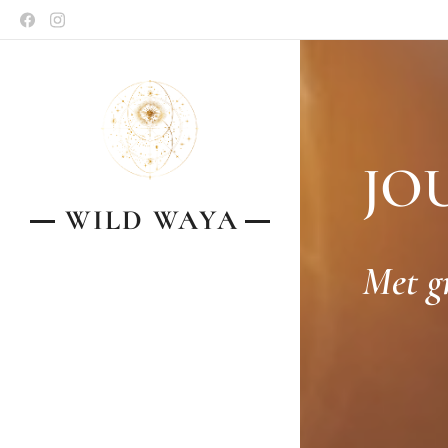
JO
WILD
WAYA
Met g