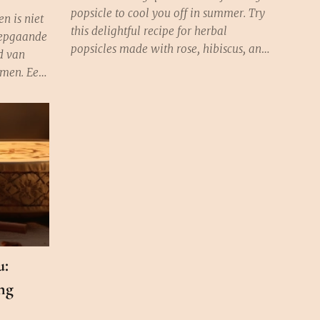
popsicle to cool you off in summer. Try
n is niet
this delightful recipe for herbal
diepgaande
popsicles made with rose, hibiscus, and
d van
peppermint. Not only delicious and
omen. Een
hydrating, but they also come packed
an de
with the soothing benefits of these
chtstreeks
wonderful herbs.
medie is
op vele
elzijn.
u:
ng