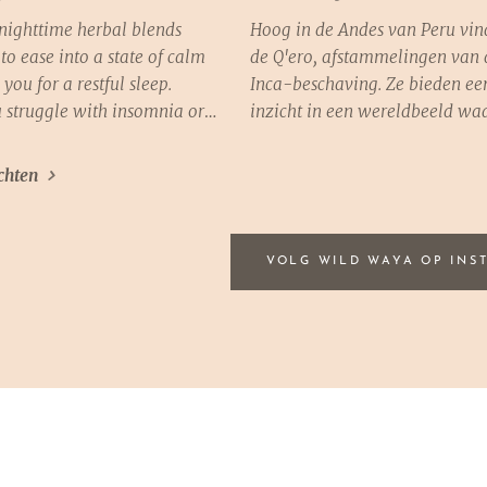
 nighttime herbal blends
Hoog in de Andes van Peru vi
to ease into a state of calm
de Q'ero, afstammelingen van
you for a restful sleep.
Inca-beschaving. Ze bieden ee
 struggle with insomnia or
inzicht in een wereldbeeld wa
o enhance your bedtime
mystieke zich vermengt met he
se teas are perfect
praktische. Wat kunnen wij da
chten
Create a relaxing ritual to
leren?
daily stress and enhance
eing.
VOLG WILD WAYA OP INS