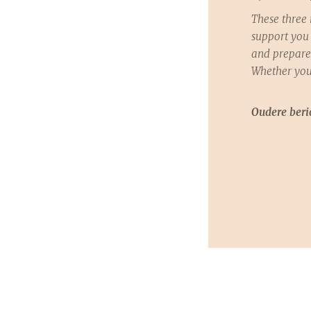
These three
support you 
and prepare 
Whether you
just want t
routine, the
Oudere beri
companions. 
release any 
your well-b