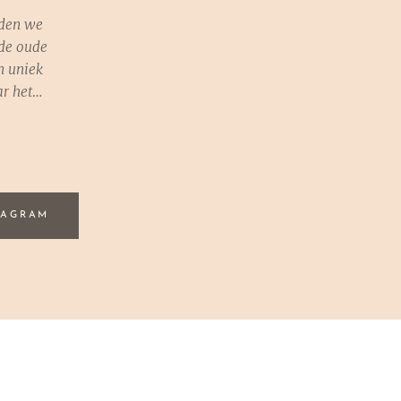
nden we
 de oude
n uniek
ar het
t
ar van
TAGRAM