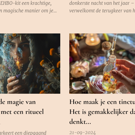
 EHBO-kit een krachtige,
donkerste nacht van het jaar –
en magische manier om je
verwelkomt de terugkeer van h
ndersteunen. Of je nu te
zonlicht. Het herinnert ons era
met stress, snijwonden,
zelfs in de diepste duisternis, he
, spijsverteringsproblemen
altijd weer opkomt. De nachte
tiekrampen, het hebben van
beginnen op 20 december, de 
entiële kruiden bij de hand
de Zonnewende, en strekken zi
ld...
over 12 heilige dagen...
e magie van
Hoe maak je een tinct
met een ritueel
Het is gemakkelijker d
denkt...
4
21-09-2024
rkeert een diepgaand