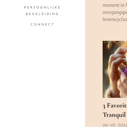
moment in 
PERSOONLIJKE
overgangspe
BEGELEIDING
levenscyclus
CONNECT
overvloedige
van de winte
vieren als l
hun kleurri
hun kale ta
ook wij uitg
3 Favorit
Tranquil
09-05-202