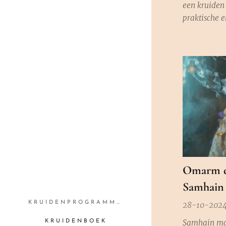
een kruiden
praktische 
welzijn te o
maken hebt 
brandwonden
of menstrua
een paar ess
kan een were
Omarm d
Samhain 
KRUIDENPROGRAMMA'S
28-10-202
Samhain ma
KRUIDENBOEK