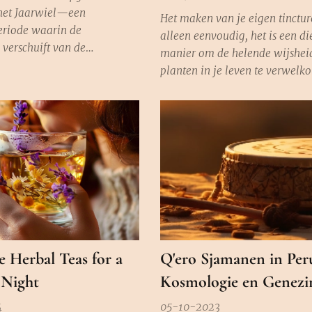
het Jaarwiel—een
Het maken van je eigen tincture
riode waarin de
alleen eenvoudig, het is een 
 verschuift van de
manier om de helende wijshei
 oogst naar de verstilling
planten in je leven te verwelk
r. Het is een tijd van zowel
tinctuur, een krachtig elixer v
oslaten. Net zoals de bomen
natuur, brengt haar essentie re
jke bladeren laten vallen om
naar jou. Deze eeuwenoude re
kken te onthullen, worden
makkelijk te maken en kan je 
enodigd om los te laten...
manieren ondersteunen in je w
Laten...
e Herbal Teas for a
Q'ero Sjamanen in Per
 Night
Kosmologie en Genezi
4
05-10-2023