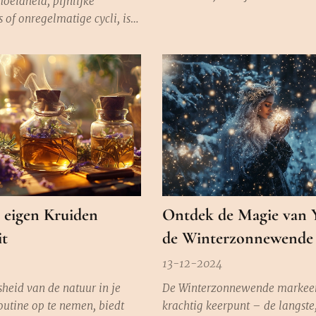
oeidheid, pijnlijke
het vruchtbare seizoen begint. 
 of onregelmatige cycli, is
poort naar een nieuw begin, n
 je hormonen eens nader te
periode van groei, overvloed e
vooral oestrogeen en
expansie. Het perfecte moment
. Deze twee krachtige
energie te vernieuwen en zaadj
rmen de kern van je
planten—letterlijk én...
yclus en beïnvloeden alles:
aarheid tot stemming, slaap,
e eigen Kruiden
Ontdek de Magie van 
t
de Winterzonnewende
13-12-2024
heid van de natuur in je
De Winterzonnewende markeer
outine op te nemen, biedt
krachtig keerpunt – de langste